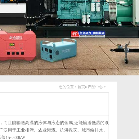
您的位置：
首页
»
产品中心
>
，而且能输送高温的液体与液态的金属,还能输送低温的液
广泛用于工业排污、农业灌溉、抗洪救灾、城市给排水、
15~500kW