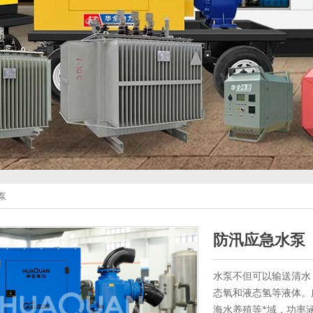
泵
防汛应急水泵
水泵不但可以输送清水
态氧和液态氢等液体。
海水养殖等*域，功率涵盖